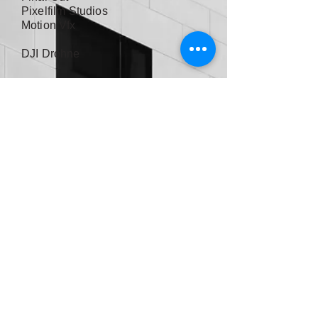
Pixelfilm Studios
Motion Vfx
DJI Drohne
247musicdesign
Testarellogasse 2
A-1130 Wien
Phone:
+43 6509690251
Mail:
office@247musicdesign.com
DONATE
Hilf künstlerische Projekte und Künstler zu
unterstützen.