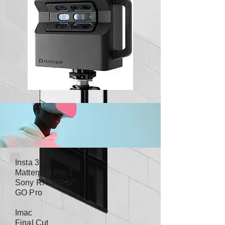
Insta 360
Matterport Pro 2
Sony RX 100 IV
GO Pro
Imac
Final Cut