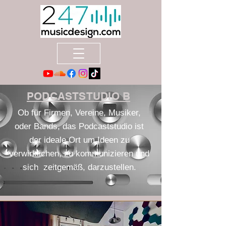
PODCASTSTUDIO B
Ob für Firmen, Vereine, Musiker,
oder Bands, das Podcaststudio ist
der ideale Ort um Ideen zu
verwirklichen, zu
kommunizieren und
sich zeitgemäß, darzustellen.