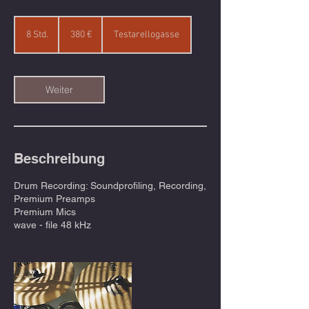
380
Euro
8 Std.
8
380 €
Testarellogasse
S
t
d
.
Weiter
Beschreibung
Drum Recording: Soundprofiling, Recording,
Premium Preamps
Premium Mics
wave - file 48 kHz