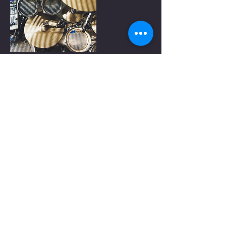
Kontaktangaben
Testarellogasse 2, Wien, Österreich
247musicdesign
Testarellogasse 2
A-1130 Wien
Phone:
+43 6509690251
Mail:
office@247musicdesign.com
DONATE
Hilf künstlerische Projekte und Künstler zu
unterstützen.